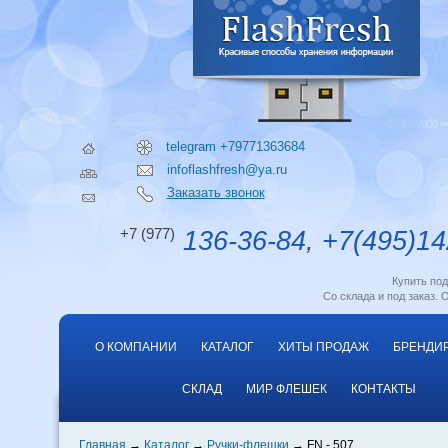
telegram +79771363684
infoflashfresh@ya.ru
Заказать звонок
+7 (977)
136-36-84, +7(495)14
Купить по
Со склада и под заказ. 
О КОМПАНИИ
КАТАЛОГ
ХИТЫ ПРОДАЖ
БРЕНДИ
СКЛАД
МИР ФЛЕШЕК
КОНТАКТЫ
Главная
Каталог
Ручки-флешки
FN - 507