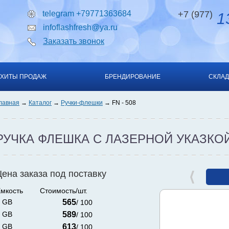
telegram +79771363684
+7 (977)
13
infoflashfresh@ya.ru
Заказать звонок
ХИТЫ ПРОДАЖ
БРЕНДИРОВАНИЕ
СКЛАД
лавная
Каталог
Ручки-флешки
FN - 508
РУЧКА ФЛЕШКА С ЛАЗЕРНОЙ УКАЗКО
Цена заказа под поставку
мкость
Стоимость/шт.
 GB
565
/ 100
 GB
589
/ 100
 GB
613
/ 100