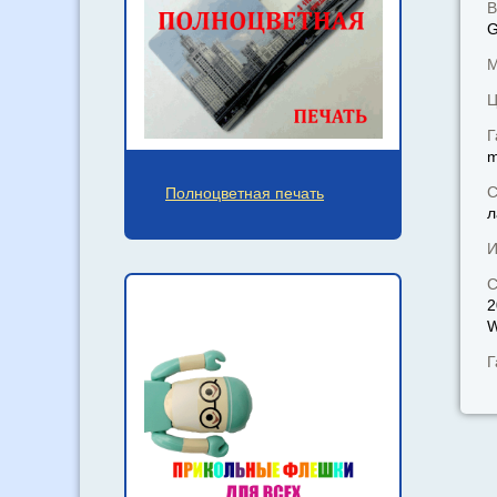
В
М
Ц
Г
С
Полноцветная печать
л
И
С
2
W
Г