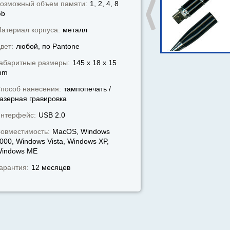
озможный объем памяти:
1, 2, 4, 8
Gb
атериал корпуса:
металл
вет:
любой, по Pantone
абаритные размеры:
145 x 18 x 15
mm
пособ нанесения:
тампопечать /
азерная гравировка
нтерфейс:
USB 2.0
овместимость:
MacOS, Windows
000, Windows Vista, Windows XP,
indows МЕ
арантия:
12 месяцев