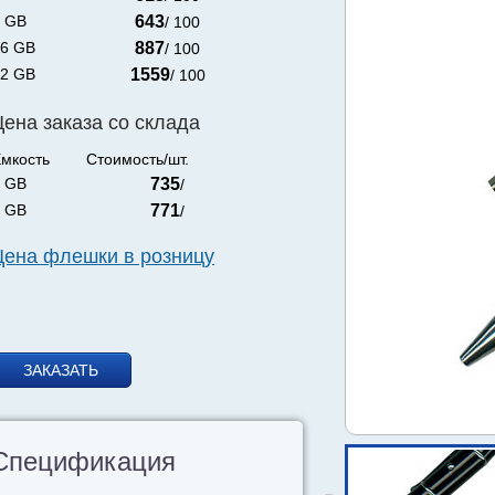
 GB
643
/ 100
6 GB
887
/ 100
2 GB
1559
/ 100
Цена заказа со склада
мкость
Стоимость/шт.
 GB
735
/
 GB
771
/
Цена флешки в розницу
ЗАКАЗАТЬ
Спецификация