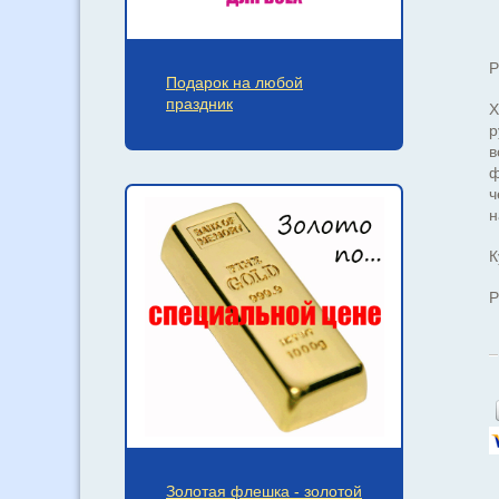
Р
Подарок на любой
праздник
Х
р
в
ф
ч
н
К
Р
Золотая флешка - золотой