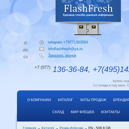
telegram +79771363684
infoflashfresh@ya.ru
Заказать звонок
+7 (977)
136-36-84, +7(495)14
Купить по
Со склада и под заказ. 
О КОМПАНИИ
КАТАЛОГ
ХИТЫ ПРОДАЖ
БРЕНДИ
СКЛАД
МИР ФЛЕШЕК
КОНТАКТЫ
Главная
Каталог
Ручки-флешки
FN - 508 8 GB