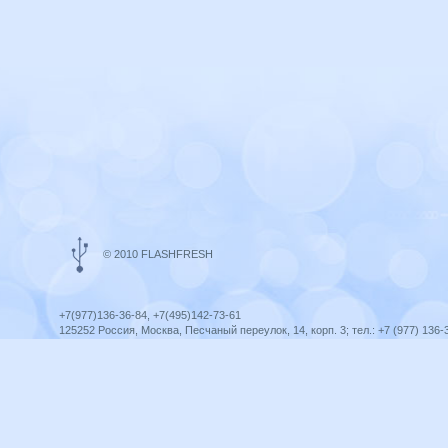
© 2010 FLASHFRESH
+7(977)136-36-84, +7(495)142-73-61
125252 Россия, Москва, Песчаный переулок, 14, корп. 3; тел.: +7 (977) 136-
Ярославль, ул. Ленина, 8; тел.: +7 (977) 136-36-84
ICQ telegram +79771363684
infoflashfresh@ya.ru