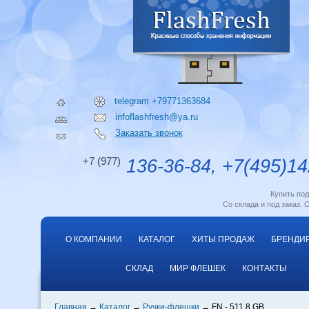
telegram +79771363684
infoflashfresh@ya.ru
Заказать звонок
+7 (977)
136-36-84, +7(495)14
Купить по
Со склада и под заказ. 
О КОМПАНИИ
КАТАЛОГ
ХИТЫ ПРОДАЖ
БРЕНДИ
СКЛАД
МИР ФЛЕШЕК
КОНТАКТЫ
Главная
Каталог
Ручки-флешки
FN - 511 8 GB