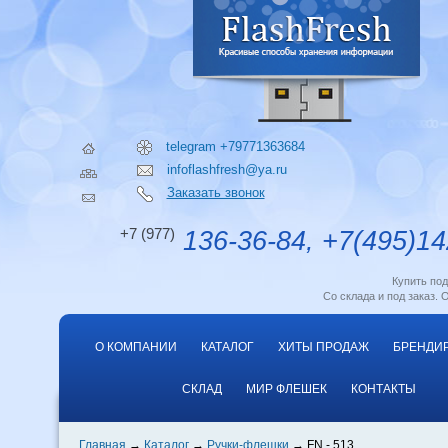
telegram +79771363684
infoflashfresh@ya.ru
Заказать звонок
+7 (977)
136-36-84, +7(495)14
Купить по
Со склада и под заказ. 
О КОМПАНИИ
КАТАЛОГ
ХИТЫ ПРОДАЖ
БРЕНДИ
СКЛАД
МИР ФЛЕШЕК
КОНТАКТЫ
Главная
Каталог
Ручки-флешки
FN - 513