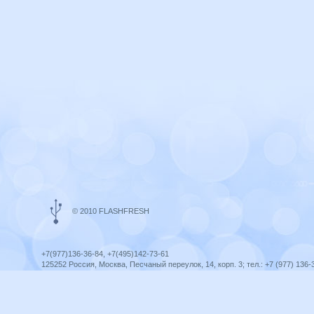
© 2010 FLASHFRESH
+7(977)136-36-84, +7(495)142-73-61
125252 Россия, Москва, Песчаный переулок, 14, корп. 3; тел.: +7 (977) 136-
Ярославль, ул. Ленина, 8; тел.: +7 (977) 136-36-84
ICQ telegram +79771363684