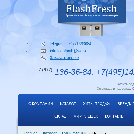
telegram +79771363684
infoflashfresh@ya.ru
Заказать звонок
+7 (977)
136-36-84, +7(495)14
Купить по
Со склада и под заказ. 
О КОМПАНИИ
КАТАЛОГ
ХИТЫ ПРОДАЖ
БРЕНДИ
СКЛАД
МИР ФЛЕШЕК
КОНТАКТЫ
Главная
Каталог
Ручки-флешки
FN - 515