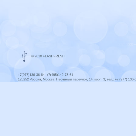
© 2010 FLASHFRESH
+7(977)136-36-84, +7(495)142-73-61
125252 Россия, Москва, Песчаный переулок, 14, корп. 3; тел.: +7 (977) 136-
Ярославль, ул. Ленина, 8; тел.: +7 (977) 136-36-84
ICQ telegram +79771363684
infoflashfresh@ya.ru
Разработка сайта —
Оптима-Сервис