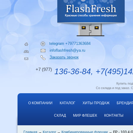
telegram +79771363684
infoflashfresh@ya.ru
Заказать звонок
+7 (977)
136-36-84, +7(495)14
Купить по
Со склада и под заказ. 
О КОМПАНИИ
КАТАЛОГ
ХИТЫ ПРОДАЖ
БРЕНДИ
СКЛАД
МИР ФЛЕШЕК
КОНТАКТЫ
Главная
Каталог
Комбинированные флешки
FP - 103 4 