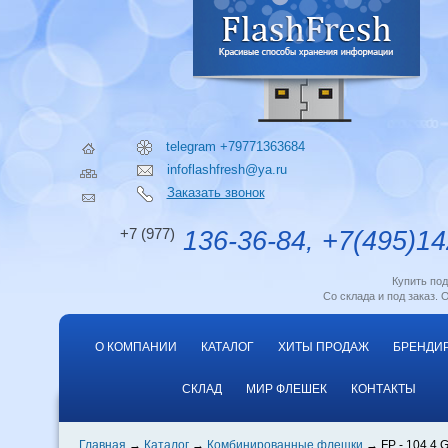
telegram +79771363684
infoflashfresh@ya.ru
Заказать звонок
+7 (977)
136-36-84, +7(495)14
Купить по
Со склада и под заказ. 
О КОМПАНИИ
КАТАЛОГ
ХИТЫ ПРОДАЖ
БРЕНДИ
СКЛАД
МИР ФЛЕШЕК
КОНТАКТЫ
Главная
Каталог
Комбинированные флешки
FP - 104 4 