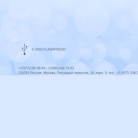
© 2010 FLASHFRESH
+7(977)136-36-84, +7(495)142-73-61
125252 Россия, Москва, Песчаный переулок, 14, корп. 3; тел.: +7 (977) 136-
Ярославль, ул. Ленина, 8; тел.: +7 (977) 136-36-84
ICQ telegram +79771363684
infoflashfresh@ya.ru
Разработка сайта —
Оптима-Сервис