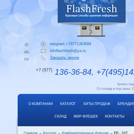
telegram +79771363684
infoflashfresh@ya.ru
Заказать звонок
+7 (977)
136-36-84, +7(495)14
Купить по
Со склада и под заказ. 
О КОМПАНИИ
КАТАЛОГ
ХИТЫ ПРОДАЖ
БРЕНДИ
СКЛАД
МИР ФЛЕШЕК
КОНТАКТЫ
Главная
Каталог
Комбинированные флешки
FP - 107