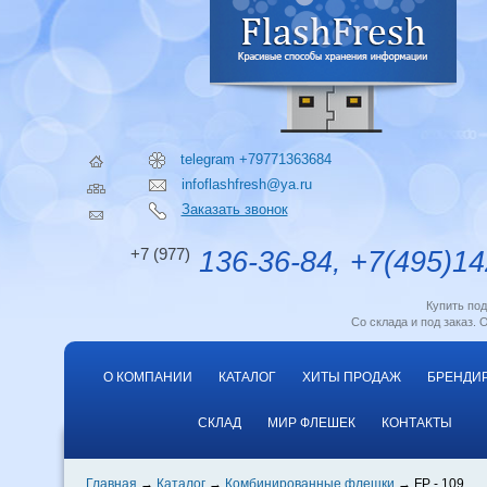
telegram +79771363684
infoflashfresh@ya.ru
Заказать звонок
+7 (977)
136-36-84, +7(495)14
Купить по
Со склада и под заказ. 
О КОМПАНИИ
КАТАЛОГ
ХИТЫ ПРОДАЖ
БРЕНДИ
СКЛАД
МИР ФЛЕШЕК
КОНТАКТЫ
Главная
Каталог
Комбинированные флешки
FP - 109