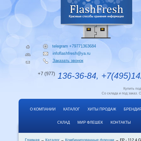
telegram +79771363684
infoflashfresh@ya.ru
Заказать звонок
+7 (977)
136-36-84, +7(495)14
Купить по
Со склада и под заказ. 
О КОМПАНИИ
КАТАЛОГ
ХИТЫ ПРОДАЖ
БРЕНДИ
СКЛАД
МИР ФЛЕШЕК
КОНТАКТЫ
Главная
Каталог
Комбинированные флешки
FP - 112 4 