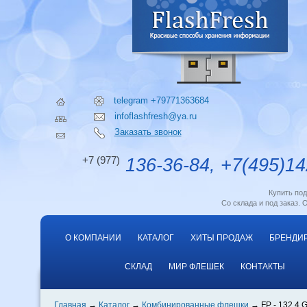
telegram +79771363684
infoflashfresh@ya.ru
Заказать звонок
+7 (977)
136-36-84, +7(495)14
Купить по
Со склада и под заказ. 
О КОМПАНИИ
КАТАЛОГ
ХИТЫ ПРОДАЖ
БРЕНДИ
СКЛАД
МИР ФЛЕШЕК
КОНТАКТЫ
Главная
Каталог
Комбинированные флешки
FP - 132 4 