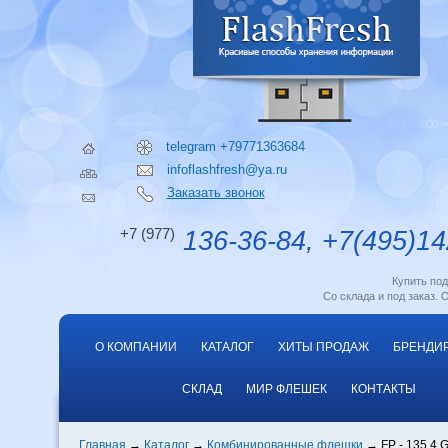
telegram +79771363684
infoflashfresh@ya.ru
Заказать звонок
+7 (977)
136-36-84, +7(495)14
Купить по
Со склада и под заказ. 
О КОМПАНИИ
КАТАЛОГ
ХИТЫ ПРОДАЖ
БРЕНДИ
СКЛАД
МИР ФЛЕШЕК
КОНТАКТЫ
Главная
Каталог
Комбинированные флешки
FP - 135 4 