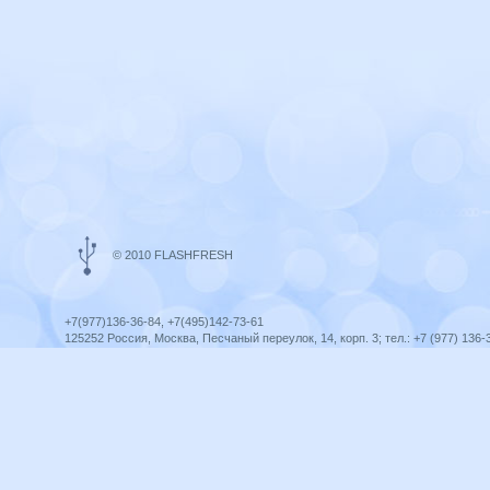
© 2010 FLASHFRESH
+7(977)136-36-84, +7(495)142-73-61
125252 Россия, Москва, Песчаный переулок, 14, корп. 3; тел.: +7 (977) 136-
Ярославль, ул. Ленина, 8; тел.: +7 (977) 136-36-84
ICQ telegram +79771363684
infoflashfresh@ya.ru
Разработка сайта —
Оптима-Сервис