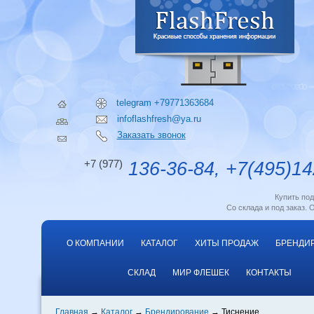
telegram +79771363684
infoflashfresh@ya.ru
Заказать звонок
+7 (977)
136-36-84, +7(495)14
Купить по
Со склада и под заказ. 
О КОМПАНИИ
КАТАЛОГ
ХИТЫ ПРОДАЖ
БРЕНДИ
СКЛАД
МИР ФЛЕШЕК
КОНТАКТЫ
Главная
Каталог
Брендирование
Тиснение