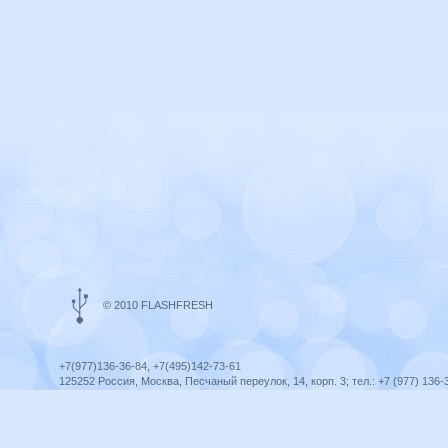
© 2010 FLASHFRESH
+7(977)136-36-84, +7(495)142-73-61
125252 Россия, Москва, Песчаный переулок, 14, корп. 3; тел.: +7 (977) 136-
Ярославль, ул. Ленина, 8; тел.: +7 (977) 136-36-84
ICQ telegram +79771363684