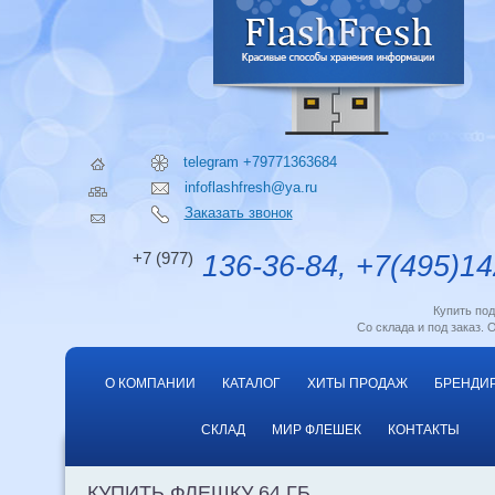
telegram +79771363684
infoflashfresh@ya.ru
Заказать звонок
+7 (977)
136-36-84, +7(495)14
Купить по
Со склада и под заказ. 
О КОМПАНИИ
КАТАЛОГ
ХИТЫ ПРОДАЖ
БРЕНДИ
СКЛАД
МИР ФЛЕШЕК
КОНТАКТЫ
КУПИТЬ ФЛЕШКУ 64 ГБ.