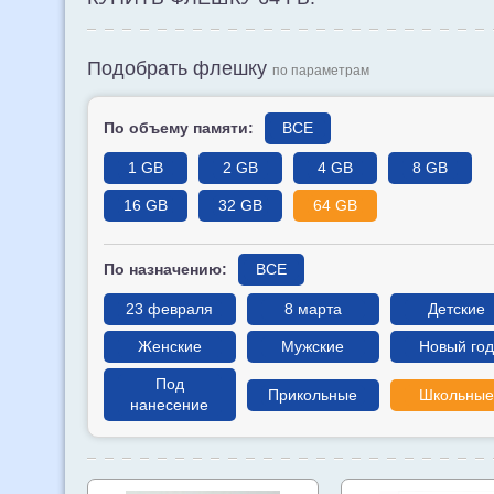
Подобрать флешку
по параметрам
По объему памяти:
ВСЕ
1 GB
2 GB
4 GB
8 GB
16 GB
32 GB
64 GB
По назначению:
ВСЕ
23 февраля
8 марта
Детские
Женские
Мужские
Новый год
Под
Прикольные
Школьные
нанесение