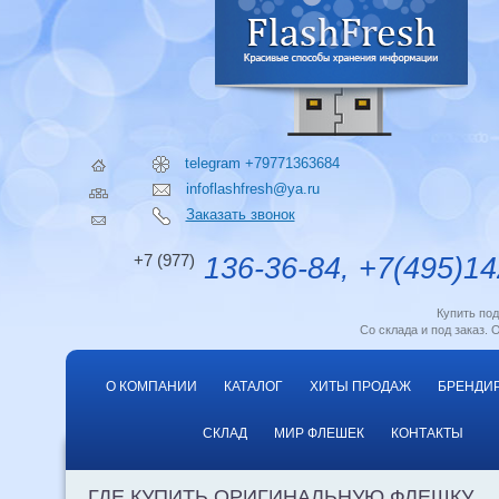
telegram +79771363684
infoflashfresh@ya.ru
Заказать звонок
+7 (977)
136-36-84, +7(495)14
Купить по
Со склада и под заказ. 
О КОМПАНИИ
КАТАЛОГ
ХИТЫ ПРОДАЖ
БРЕНДИ
СКЛАД
МИР ФЛЕШЕК
КОНТАКТЫ
ГДЕ КУПИТЬ ОРИГИНАЛЬНУЮ ФЛЕШКУ