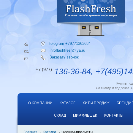
telegram +79771363684
infoflashfresh@ya.ru
Заказать звонок
+7 (977)
136-36-84, +7(495)14
Купить по
Со склада и под заказ. 
О КОМПАНИИ
КАТАЛОГ
ХИТЫ ПРОДАЖ
БРЕНДИ
СКЛАД
МИР ФЛЕШЕК
КОНТАКТЫ
Главная
Каталог
Флешки-предметы