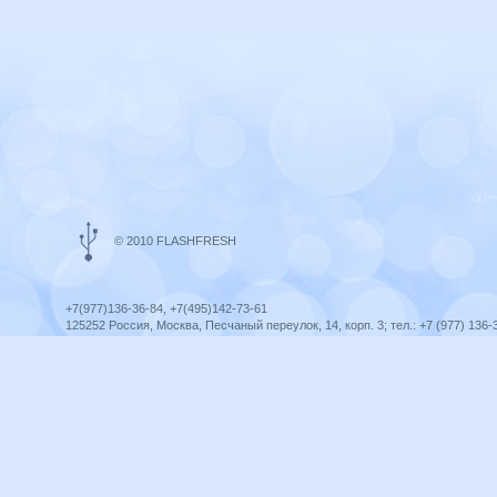
© 2010 FLASHFRESH
+7(977)136-36-84, +7(495)142-73-61
125252 Россия, Москва, Песчаный переулок, 14, корп. 3; тел.: +7 (977) 136-
Ярославль, ул. Ленина, 8; тел.: +7 (977) 136-36-84
ICQ telegram +79771363684
infoflashfresh@ya.ru
Разработка сайта —
Оптима-Сервис