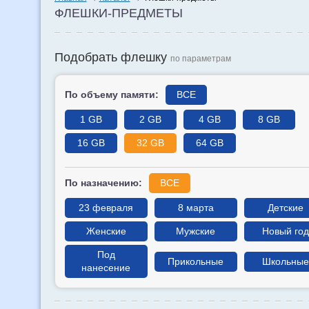
ФЛЕШКИ-ПРЕДМЕТЫ
Подобрать флешку
по параметрам
По объему памяти:
ВСЕ
1 GB
2 GB
4 GB
8 GB
16 GB
32 GB
64 GB
По назначению:
ВСЕ
23 февраля
8 марта
Детские
Женские
Мужские
Новый год
Под
Прикольные
Школьные
нанесение