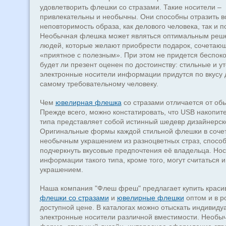
удовлетворить флешки со стразами. Такие носители –
привлекательны и необычны. Они способны отразить в
неповторимость образа, как делового человека, так и п
Необычная флешка может являться оптимальным реш
людей, которые желают приобрести подарок, сочетающ
«приятное с полезным». При этом не придется беспоко
будет ли презент оценен по достоинству: стильные и у
электронные носители информации придутся по вкусу 
самому требовательному человеку.
Чем
ювелирная флешка
со стразами отличается от об
Прежде всего, можно констатировать, что USB накопите
типа представляет собой истинный шедевр дизайнерск
Оригинальные формы каждой стильной флешки в соче
необычным украшением из разноцветных страз, спосо
подчеркнуть вкусовые предпочтения её владельца. Но
информации такого типа, кроме того, могут считаться 
украшением.
Наша компания "Флеш фреш" предлагает купить краси
флешки со стразами
и
ювелирные флешки
оптом и в р
доступной цене. В каталогах можно отыскать индивиду
электронные носители различной вместимости. Необы