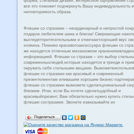
форма, стильный дизайн, интересное оформление стр
все это поможет подчеркнуть Вашу индивидуальность и
неповторимость образа.
Флешки
со
стразами
–
неординарный
и
непростой
покр
подарок
любителям
шика
и
блеска
!
Сверкающие
накоп
выглядятпритягательными
и
отмечаютхороший
вкус
св
хозяина
.
Помимо
красивогоаксессуара
флешки
со
стра
же
находятся
отличным
механизмом
храненияивладен
информацией
.
Флешки
со
стразам
–
это
выбор
стильны
современныхлюдей
,
которые
находятся
в
тренде
и
при
окружать
себя
стильными
вещами
.
Выможетеиспользов
флешки
со
стразами
как
красивый
и
современный
презентклиентам
иливашим
хорошим
бизнес
-
партнера
флешки
со
стразами
выможете
сделатьуникальный
сюр
близким
.
Итак
,
если
Вы
хотите
сделатьудобный
и
красивыйпрезент
,
Вам
обязательно
нужно
купить
стиль
флешки
состразами
.
Звоните
изаказывайте
их
Поделиться…