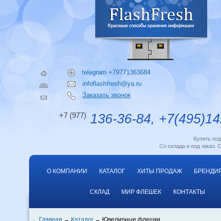
telegram +79771363684
infoflashfresh@ya.ru
Заказать звонок
+7 (977)
136-36-84, +7(495)14
Купить по
Со склада и под заказ. 
О КОМПАНИИ
КАТАЛОГ
ХИТЫ ПРОДАЖ
БРЕНДИ
СКЛАД
МИР ФЛЕШЕК
КОНТАКТЫ
Главная
Каталог
Ювелирные флешки