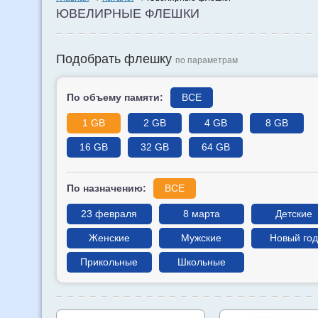
ЮВЕЛИРНЫЕ ФЛЕШКИ
Подобрать флешку
по параметрам
По объему памяти:
ВСЕ
1 GB
2 GB
4 GB
8 GB
16 GB
32 GB
64 GB
По назначению:
ВСЕ
23 февраля
8 марта
Детские
Женские
Мужские
Новый год
Прикольные
Школьные