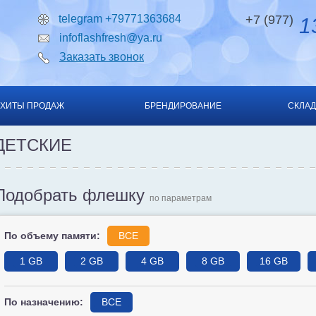
telegram +79771363684
+7 (977)
13
infoflashfresh@ya.ru
Заказать звонок
ХИТЫ ПРОДАЖ
БРЕНДИРОВАНИЕ
СКЛАД
ДЕТСКИЕ
Подобрать флешку
по параметрам
По объему памяти:
ВСЕ
1 GB
2 GB
4 GB
8 GB
16 GB
По назначению:
ВСЕ