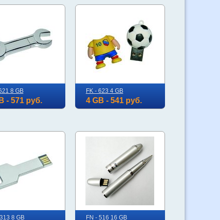
 621 8 GB
FK - 623 4 GB
B - 571 руб.
4 GB - 541 руб.
 313 8 GB
FN - 516 16 GB