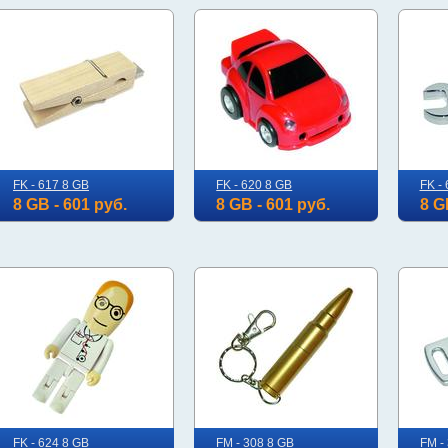
FK - 617 8 GB
FK - 620 8 GB
FK -
8 GB - 601 руб.
8 GB - 601 руб.
8 G
FK - 624 8 GB
FM - 308 8 GB
FM -