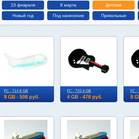
23 февраля
8 марта
Детские
Новый год
Под нанесение
Прикольные
FC - 714 8 GB
FC - 720 4 GB
FC -
8 GB - 506 руб.
4 GB - 476 руб.
8 G