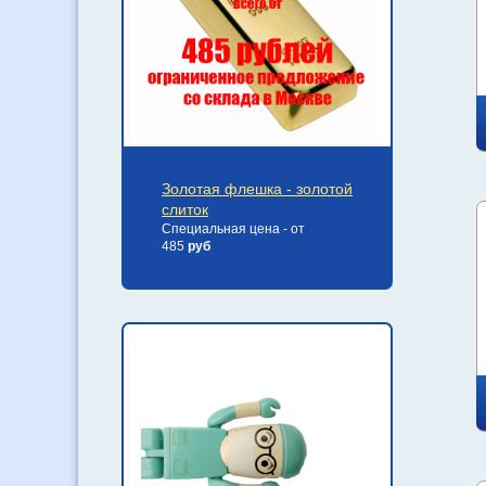
Золотая флешка - золотой
слиток
Специальная цена - от
485
руб