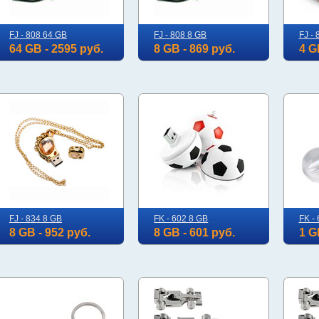
FJ - 808 64 GB
FJ - 808 8 GB
FJ - 
64 GB - 2595 руб.
8 GB - 869 руб.
4 G
FJ - 834 8 GB
FK - 602 8 GB
FK -
8 GB - 952 руб.
8 GB - 601 руб.
1 G