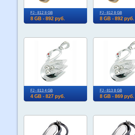
FJ - 812 8 GB
FJ - 812 8 GB
8 GB - 892 руб.
8 GB - 892 руб.
FJ - 813 4 GB
FJ - 813 8 GB
4 GB - 827 руб.
8 GB - 869 руб.