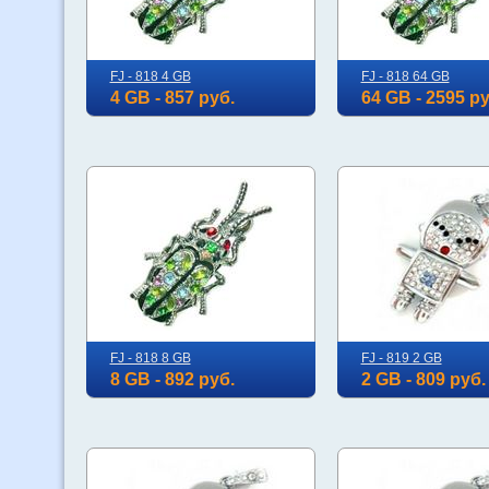
FJ - 818 4 GB
FJ - 818 64 GB
4 GB - 857 руб.
64 GB - 2595 ру
FJ - 818 8 GB
FJ - 819 2 GB
8 GB - 892 руб.
2 GB - 809 руб.