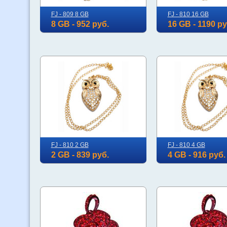
FJ - 809 8 GB
FJ - 810 16 GB
8 GB - 952 руб.
16 GB - 1190 ру
FJ - 810 2 GB
FJ - 810 4 GB
2 GB - 839 руб.
4 GB - 916 руб.