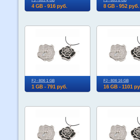
FJ - 805 4 GB
FJ - 805 8 GB
4 GB - 916 руб.
8 GB - 952 руб.
FJ - 806 1 GB
FJ - 806 16 GB
1 GB - 791 руб.
16 GB - 1101 ру