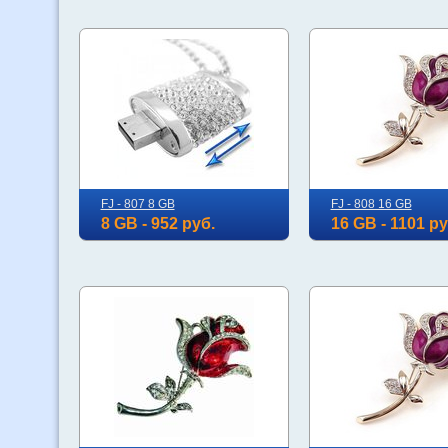
FJ - 807 8 GB
FJ - 808 16 GB
8 GB - 952 руб.
16 GB - 1101 ру