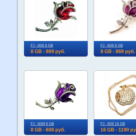
FJ - 808 8 GB
FJ - 808 8 GB
8 GB - 869 руб.
8 GB - 869 руб.
FJ - 808f 8 GB
FJ - 809 16 GB
8 GB - 608 руб.
16 GB - 1190 ру