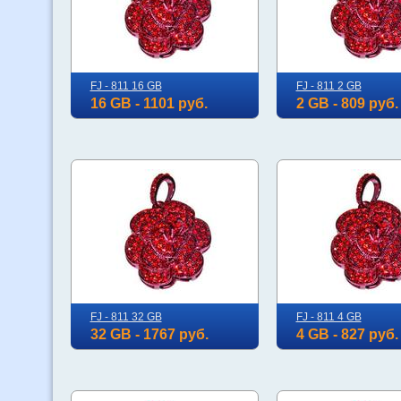
FJ - 811 16 GB
FJ - 811 2 GB
16 GB - 1101 руб.
2 GB - 809 руб.
FJ - 811 32 GB
FJ - 811 4 GB
32 GB - 1767 руб.
4 GB - 827 руб.