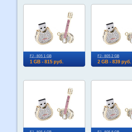
FJ - 805 1 GB
FJ - 805 2 GB
1 GB - 815 руб.
2 GB - 839 руб.